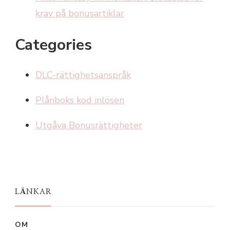
krav på bonusartiklar
Categories
DLC-rättighetsanspråk
Plånboks kod inlösen
Utgåva Bonusrättigheter
LÄNKAR
OM