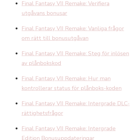
Final Fantasy VII Remake: Verifiera
utgåvans bonusar
Final Fantasy VII Remake: Vanliga frågor
om rätt till bonusutgåvan
Final Fantasy VII Remake: Steg för inlösen
av plånbokskod
Final Fantasy VII Remake: Hur man
kontrollerar status för plånboks-koden
Final Fantasy VII Remake: Intergrade DLC-
rättighetsfrågor
Final Fantasy VII Remake: Intergrade
Edition Bonusuppdateringar