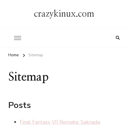
crazykinux.com
Home
Sitemap
Sitemap
Posts
Final Fantasy VII Remake: Saknade