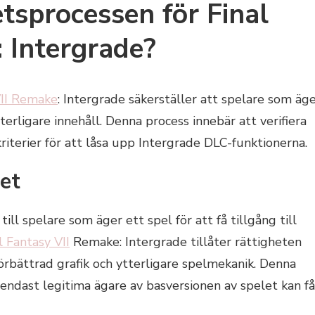
tsprocessen för Final
 Intergrade?
VII Remake
: Intergrade säkerställer att spelare som äg
tterligare innehåll. Denna process innebär att verifiera
riterier för att låsa upp Intergrade DLC-funktionerna.
het
ll spelare som äger ett spel för att få tillgång till
l Fantasy VII
Remake: Intergrade tillåter rättigheten
förbättrad grafik och ytterligare spelmekanik. Denna
 endast legitima ägare av basversionen av spelet kan få