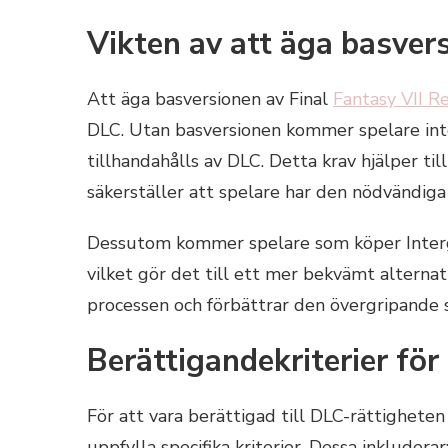
Vikten av att äga basver
Att äga basversionen av Final
Fantasy VII 
DLC. Utan basversionen kommer spelare inte
tillhandahålls av DLC. Detta krav hjälper ti
säkerställer att spelare har den nödvändiga
Dessutom kommer spelare som köper Intergra
vilket gör det till ett mer bekvämt alternat
processen och förbättrar den övergripande 
Berättigandekriterier för
För att vara berättigad till DLC-rättighete
uppfylla specifika kriterier. Dessa inkluderar