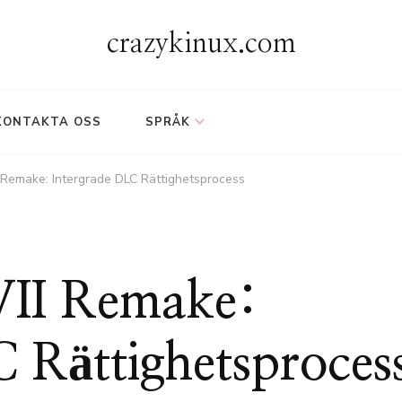
crazykinux.com
KONTAKTA OSS
SPRÅK
I Remake: Intergrade DLC Rättighetsprocess
 VII Remake:
 Rättighetsproces