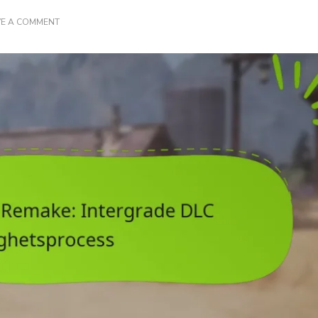
ON
VE A COMMENT
FINAL
FANTASY
VII
REMAKE:
INTERGRADE
DLC
RÄTTIGHETSPROCESS