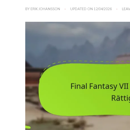
BY
ERIK JOHANSSON
UPDATED ON
12/04/2026
LEA