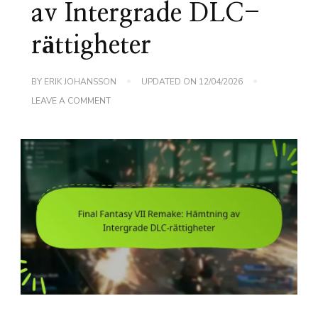
av Intergrade DLC-
rättigheter
BY
ERIK JOHANSSON
UPDATED ON
12/04/2026
ON
LEAVE A COMMENT
FINAL
FANTASY
VII
REMAKE:
HÄMTNING
AV
INTERGRADE
DLC-
RÄTTIGHETER