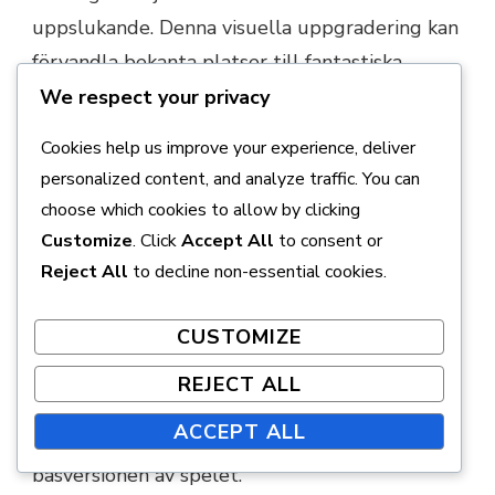
uppslukande. Denna visuella uppgradering kan
förvandla bekanta platser till fantastiska
landskap, vilket förstärker den känslomässiga
We respect your privacy
påverkan av berättelsen.
Cookies help us improve your experience, deliver
personalized content, and analyze traffic. You can
Tillgång till exklusiva funktioner
choose which cookies to allow by clicking
och föremål
Customize
. Click
Accept All
to consent or
Att göra anspråk på dina DLC-rättigheter ger
Reject All
to decline non-essential cookies.
tillgång till exklusiva funktioner och föremål
CUSTOMIZE
som kan förbättra din karaktärs förmågor
avsevärt. Dessa föremål inkluderar ofta
REJECT ALL
kraftfulla vapen, unika rustningar och speciell
ACCEPT ALL
materia som inte finns tillgängliga i
basversionen av spelet.