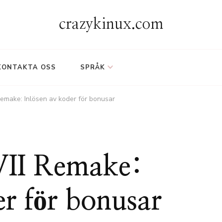
crazykinux.com
KONTAKTA OSS
SPRÅK
Remake: Inlösen av koder för bonusar
 VII Remake:
er för bonusar