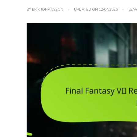
BY
ERIK JOHANSSON
UPDATED ON
12/04/2026
LEA