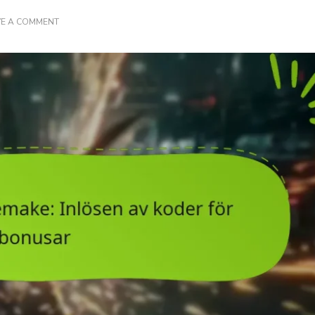
ON
VE A COMMENT
FINAL
FANTASY
VII
REMAKE:
INLÖSEN
AV
KODER
FÖR
BONUSAR