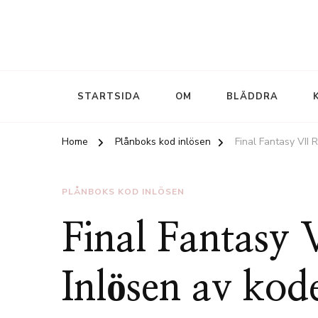
STARTSIDA
OM
BLÄDDRA
Home
Plånboks kod inlösen
Final Fantasy VII 
PLÅNBOKS KOD INLÖSEN
Final Fantasy
Inlösen av kod