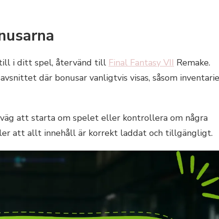
onusarna
ll i ditt spel, återvänd till
Final Fantasy VII
Remake.
avsnittet där bonusar vanligtvis visas, såsom inventari
äg att starta om spelet eller kontrollera om några
r att allt innehåll är korrekt laddat och tillgängligt.