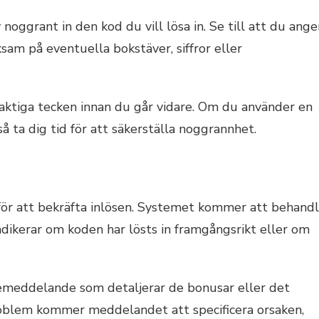
v noggrant in den kod du vill lösa in. Se till att du ange
am på eventuella bokstäver, siffror eller
elaktiga tecken innan du går vidare. Om du använder en
så ta dig tid för att säkerställa noggrannhet.
t för att bekräfta inlösen. Systemet kommer att behand
dikerar om koden har lösts in framgångsrikt eller om
semeddelande som detaljerar de bonusar eller det
roblem kommer meddelandet att specificera orsaken,