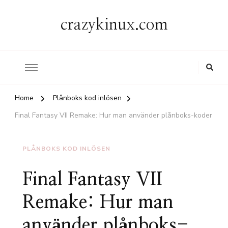
crazykinux.com
Home
Plånboks kod inlösen
Final Fantasy VII Remake: Hur man använder plånboks-koder
PLÅNBOKS KOD INLÖSEN
Final Fantasy VII
Remake: Hur man
använder plånboks-