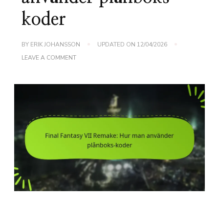
koder
BY
ERIK JOHANSSON
UPDATED ON
12/04/2026
ON
LEAVE A COMMENT
FINAL
FANTASY
VII
REMAKE:
HUR
MAN
ANVÄNDER
PLÅNBOKS-
KODER