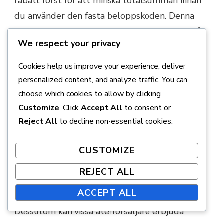
rabatt först för att minska totalsumman innan
du använder den fasta beloppskoden. Denna
metod kan leda till betydande besparingar på
We respect your privacy
in-game-köp.
Cookies help us improve your experience, deliver
Använd under kampanjer
personalized content, and analyze traffic. You can
choose which cookies to allow by clicking
Kampanjhändelser erbjuder ofta ytterligare
Customize
. Click
Accept All
to consent or
rabatter eller bonusar när du använder
Reject All
to decline non-essential cookies.
plånboks-koder. Att tajma din kodanvändning
under dessa händelser kan öka det värde du
CUSTOMIZE
får. Håll ett öga på säsongsreor eller speciella
in-game-händelser som kan sammanfalla med
REJECT ALL
din plånboks-kods inlösen.
ACCEPT ALL
Dessutom kan vissa återförsäljare erbjuda