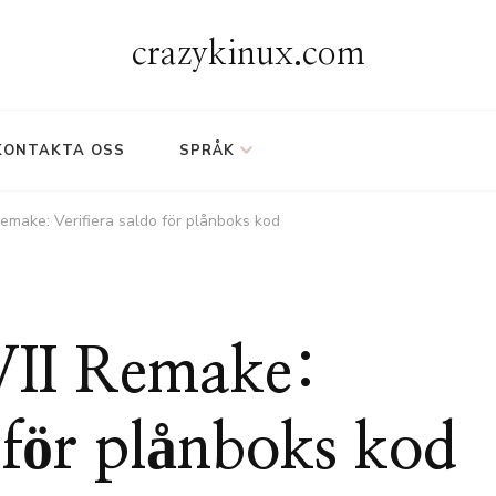
crazykinux.com
KONTAKTA OSS
SPRÅK
Remake: Verifiera saldo för plånboks kod
 VII Remake:
o för plånboks kod