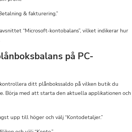
Betalning & fakturering.”
vsnittet “Microsoft-kontobalans”, vilket indikerar hur
.
 plånboksbalans på PC-
kontrollera ditt plånbokssaldo på vilken butik du
. Börja med att starta den aktuella applikationen och
gst upp till höger och välj “Kontodetaljer.”
ilikon och välj “Konto.”