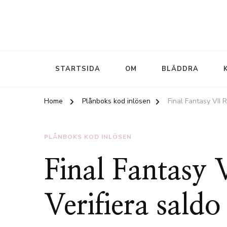
STARTSIDA
OM
BLÄDDRA
Home
Plånboks kod inlösen
Final Fantasy VII 
PLÅNBOKS KOD INLÖSEN
Final Fantasy
Verifiera sald