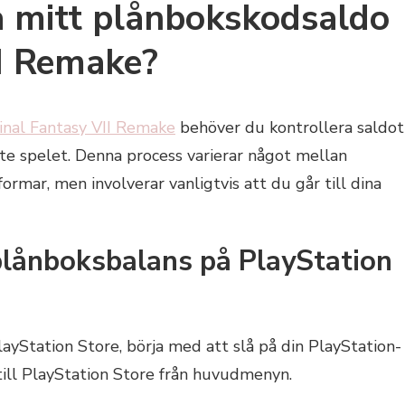
ra mitt plånbokskodsaldo
II Remake?
inal Fantasy VII Remake
behöver du kontrollera saldot 
te spelet. Denna process varierar något mellan
rmar, men involverar vanligtvis att du går till dina
 plånboksbalans på PlayStation
layStation Store, börja med att slå på din PlayStation-
 till PlayStation Store från huvudmenyn.