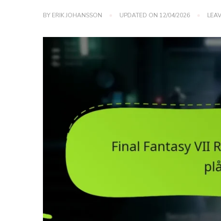
BY
ERIK JOHANSSON
UPDATED ON
12/04/2026
LEA