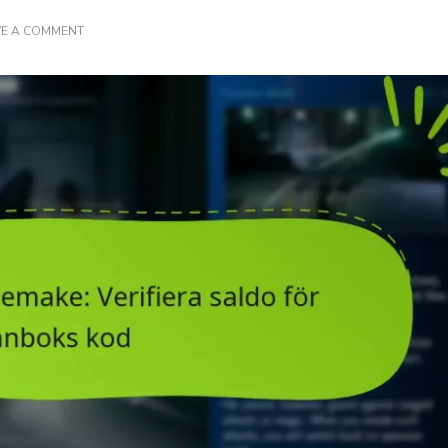
ON
VE A COMMENT
FINAL
FANTASY
VII
REMAKE:
VERIFIERA
SALDO
FÖR
PLÅNBOKS
KOD