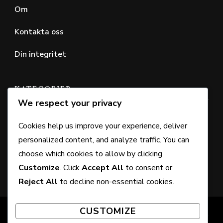
Om
Kontakta oss
Din integritet
KATEGORIER
We respect your privacy
DLC-rättighetsanspråk
Cookies help us improve your experience, deliver
Plånboks kod inlösen
personalized content, and analyze traffic. You can
choose which cookies to allow by clicking
Utgåva Bonusrättigheter
Customize
. Click
Accept All
to consent or
Reject All
to decline non-essential cookies.
CUSTOMIZE
© Copyright 2026
crazykinux.com
. All Rights Reserved.